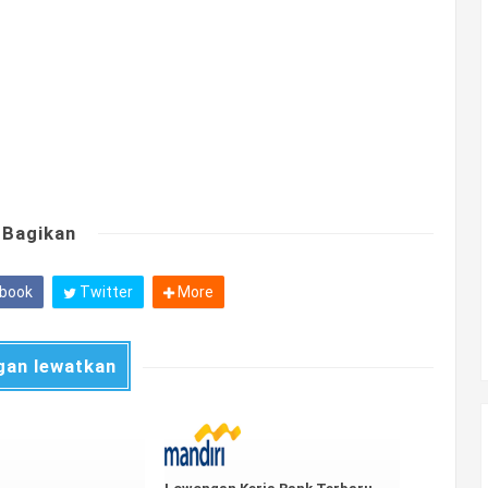
Bagikan
book
Twitter
More
gan lewatkan