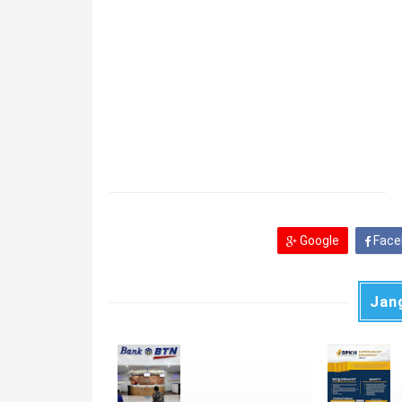
Google
Face
Jan