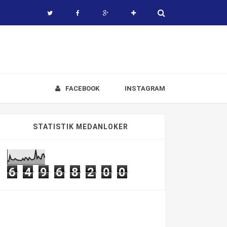
FACEBOOK
INSTAGRAM
STATISTIK MEDANLOKER
6
4
9
6
8
2
0
0