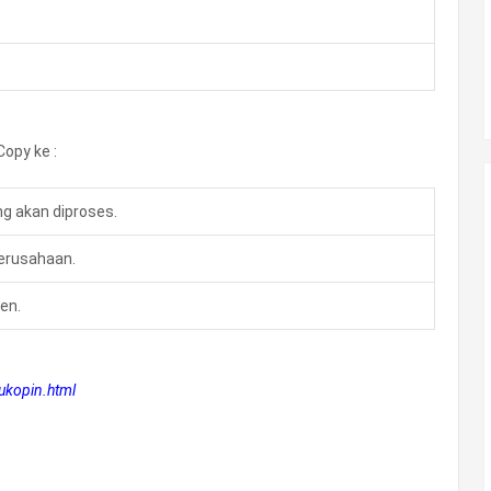
opy ke :
ng akan diproses
.
perusahaan
.
men
.
ukopin.html