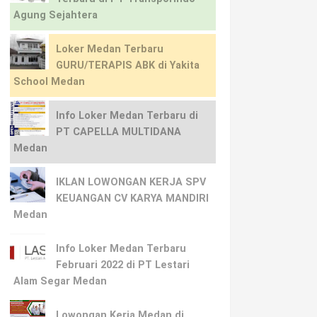
Agung Sejahtera
Loker Medan Terbaru
GURU/TERAPIS ABK di Yakita
School Medan
Info Loker Medan Terbaru di
PT CAPELLA MULTIDANA
Medan
IKLAN LOWONGAN KERJA SPV
KEUANGAN CV KARYA MANDIRI
Medan
Info Loker Medan Terbaru
Februari 2022 di PT Lestari
Alam Segar Medan
Lowongan Kerja Medan di