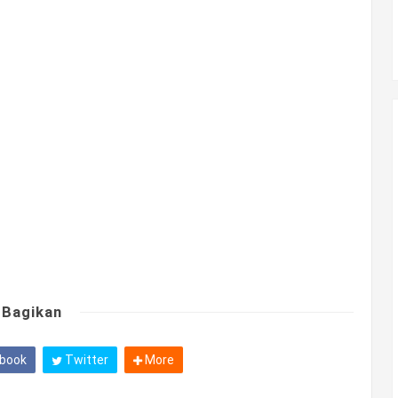
Bagikan
book
Twitter
More