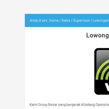
Anda di sini :
Home
/
Sales
/
Supervisor
/
Lowongan 
Lowong
Kami Group Besar yang bergerak di bidang Operat