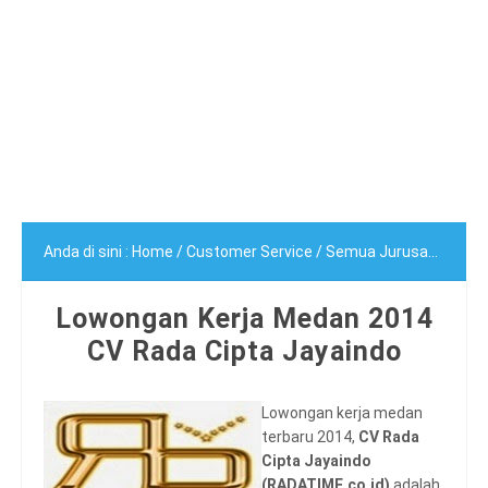
Anda di sini :
Home
/
Customer Service
/
Semua Jurusan
/
Lowo
Lowongan Kerja Medan 2014
CV Rada Cipta Jayaindo
Lowongan kerja medan
terbaru 2014,
CV Rada
Cipta Jayaindo
(RADATIME.co.id)
adalah