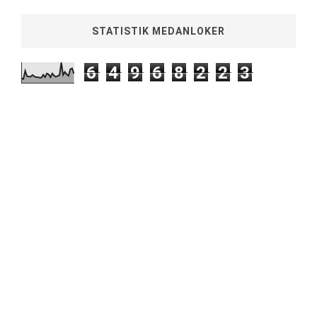
STATISTIK MEDANLOKER
6
4
9
6
8
2
2
3