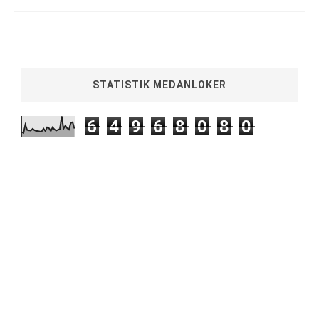
STATISTIK MEDANLOKER
6
4
9
6
8
0
8
0