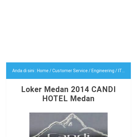
Anda di sini :
Home
/
Customer Service
/
Engineering
/
IT
/
Marke
Loker Medan 2014 CANDI
HOTEL Medan