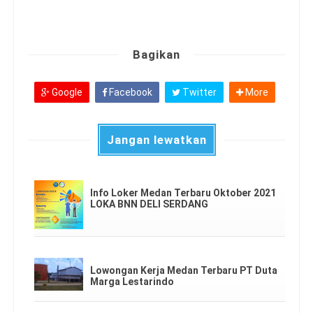
Bagikan
Google
Facebook
Twitter
More
Jangan lewatkan
Info Loker Medan Terbaru Oktober 2021
LOKA BNN DELI SERDANG
Lowongan Kerja Medan Terbaru PT Duta
Marga Lestarindo