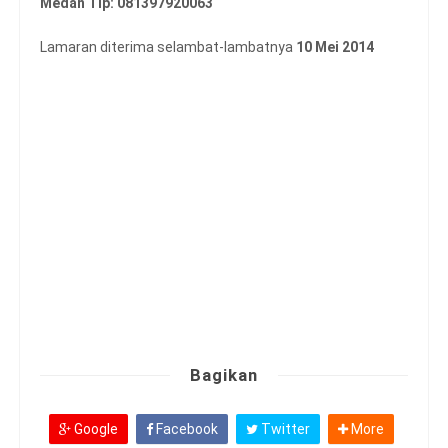
Medan Tlp: 081397920063
Lamaran diterima selambat-lambatnya
10 Mei 2014
Bagikan
Google
Facebook
Twitter
More