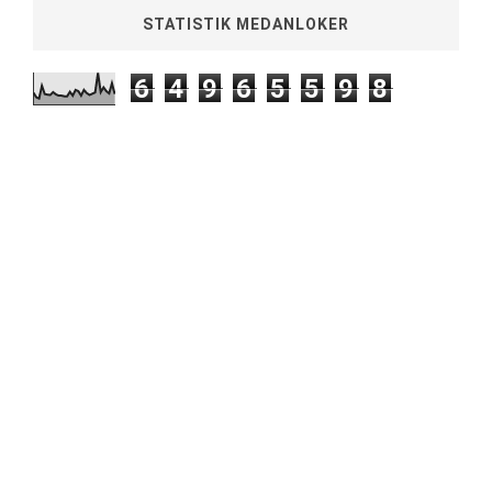
STATISTIK MEDANLOKER
6
4
9
6
5
5
9
8