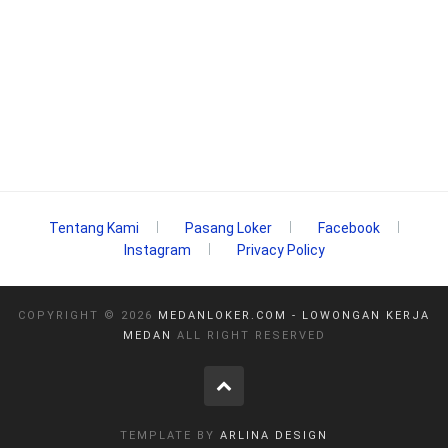
Tentang Kami
Pasang Loker
Facebook
Instagram
Privacy Policy
COPYRIGHT ©
2026
MEDANLOKER.COM - LOWONGAN KERJA
MEDAN
ALL RIGHT RESERVED
TEMPLATE BY
ARLINA DESIGN