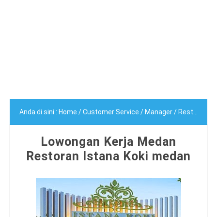
Anda di sini :
Home
/
Customer Service
/
Manager
/
Restoran/Kafe
Lowongan Kerja Medan
Restoran Istana Koki medan