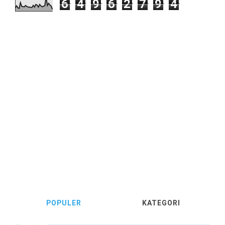
6
4
9
6
2
7
9
4
POPULER
KATEGORI