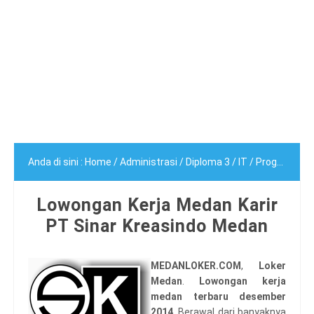
Anda di sini :
Home
/
Administrasi
/
Diploma 3
/
IT
/
Programmer
Lowongan Kerja Medan Karir
PT Sinar Kreasindo Medan
MEDANLOKER.COM
,
Loker
Medan
.
Lowongan kerja
medan terbaru desember
2014
. Berawal dari banyaknya