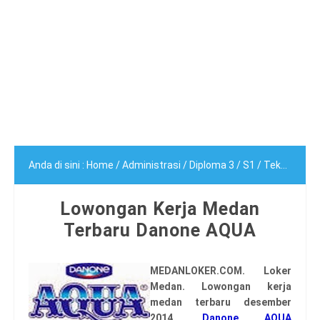
Anda di sini :
Home
/
Administrasi
/
Diploma 3
/
S1
/
Teknik
/
Low
Lowongan Kerja Medan
Terbaru Danone AQUA
MEDANLOKER.COM. Loker
Medan. Lowongan kerja
medan terbaru desember
2014.
Danone AQUA