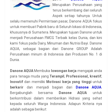
Merupakan Perusahaan yang
terus berkembang dari seluruh
Aspek setiap tahunya. Untuk
selalu memenuhi Permintaan pasar, Danone AQUA fokus
untuk membuat Pabrik baru di Seluruh lokasi di Indonesia,
khususnya di Sumatera. Merupakan tujuan Danone untuk
menjadi Perusahaan FMCG Terbaik kelas Dunia, dan kini
kami fokus pada Dairy, Minuman dan Nutrisi Bayi. Danone
AQUA, sebagai bagian dari Danone GROUP Adalah
Perusahaan minum di Indonesia dan Produsen No. 1 di
Dunia.
Danone AQUA
Membuka
lowongan kerja
mengajak anda
para tenaga muda yang
Terampil
,
Professional,
kreatif
,
Inovatif
dan memiliki
Motivasi kerja yang tinggi
untuk
berkarir
dan menjadi bagian dari
Danone AQUA
.
Bergabunglah bersama
Danone AQUA
untuk
berkontribusi dalam memberikan Hidrasi yang sehat
kepada seluruh Warga Indonesia. Adapun Kriteria nya
adalah sebagai berikut: