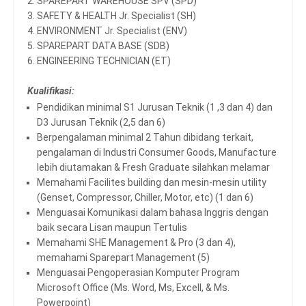
2. SPAREPART WAREHOUSE SPV (SPD)
3. SAFETY & HEALTH Jr. Specialist (SH)
4. ENVIRONMENT Jr. Specialist (ENV)
5. SPAREPART DATA BASE (SDB)
6. ENGINEERING TECHNICIAN (ET)
Kualifikasi:
Pendidikan minimal S1 Jurusan Teknik (1 ,3 dan 4) dan
D3 Jurusan Teknik (2,5 dan 6)
Berpengalaman minimal 2 Tahun dibidang terkait,
pengalaman di Industri Consumer Goods, Manufacture
lebih diutamakan & Fresh Graduate silahkan melamar
Memahami Facilites building dan mesin-mesin utility
(Genset, Compressor, Chiller, Motor, etc) (1 dan 6)
Menguasai Komunikasi dalam bahasa Inggris dengan
baik secara Lisan maupun Tertulis
Memahami SHE Management & Pro (3 dan 4),
memahami Sparepart Management (5)
Menguasai Pengoperasian Komputer Program
Microsoft Office (Ms. Word, Ms, Excell, & Ms.
Powerpoint)