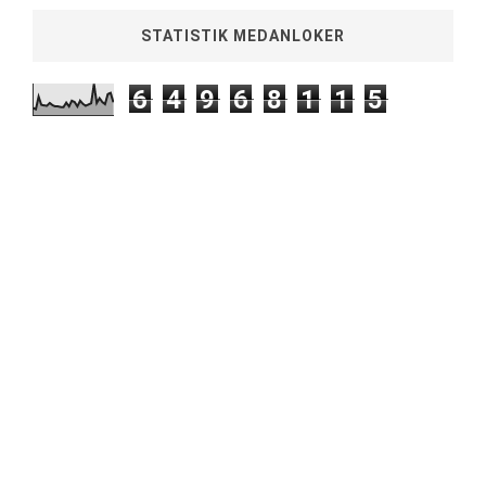
STATISTIK MEDANLOKER
6
4
9
6
8
1
1
5