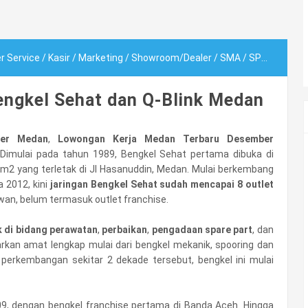
 Service
/
Kasir
/
Marketing
/
Showroom/Dealer
/
SMA
/
SPG/SPB
/
Su
ngkel Sehat dan Q-Blink Medan
ker Medan
,
Lowongan Kerja Medan Terbaru Desember
Dimulai pada tahun 1989, Bengkel Sehat pertama dibuka di
m2 yang terletak di Jl Hasanuddin, Medan. Mulai berkembang
 2012, kini
jaringan Bengkel Sehat sudah mencapai 8 outlet
wan, belum termasuk outlet franchise.
 di bidang perawatan
,
perbaikan
,
pengadaan spare part
, dan
rkan amat lengkap mulai dari bengkel mekanik, spooring dan
g perkembangan sekitar 2 dekade tersebut, bengkel ini mulai
9, dengan bengkel franchise pertama di Banda Aceh. Hingga