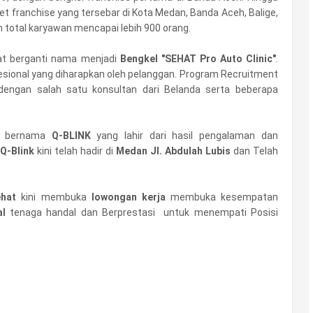
utlet franchise yang tersebar di Kota Medan, Banda Aceh, Balige,
 total karyawan mencapai lebih 900 orang.
hat berganti nama menjadi
Bengkel "SEHAT Pro Auto Clinic"
.
sional yang diharapkan oleh pelanggan. Program Recruitment
dengan salah satu konsultan dari Belanda serta beberapa
u bernama
Q-BLINK
yang lahir dari hasil pengalaman dan
 Q-Blink
kini telah hadir di
Medan Jl. Abdulah Lubis
dan Telah
ehat
kini membuka
lowongan kerja
membuka kesempatan
al
tenaga handal dan Berprestasi untuk menempati Posisi