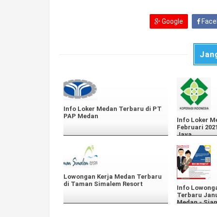
Google
Face
Jan
Info Loker Medan Terbaru di PT
PAP Medan
Info Loker M
Februari 202
Jaya
Lowongan Kerja Medan Terbaru
di Taman Simalem Resort
Info Lowong
Terbaru Janu
Medan - Sia