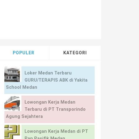
pervisor
/
Supir/Driver
/
Waiter/Waiters
/
Lowongan Kerja Medan Bengk
POPULER
KATEGORI
Loker Medan Terbaru
GURU/TERAPIS ABK di Yakita
School Medan
Lowongan Kerja Medan
Terbaru di PT Transporindo
Agung Sejahtera
Lowongan Kerja Medan di PT
Pan Pasifik Medan