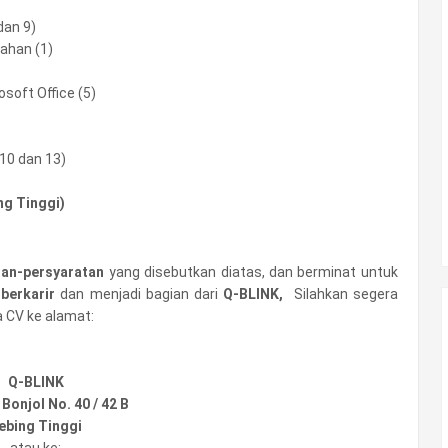
dan 9)
ahan (1)
soft Office (5)
10 dan 13)
ng Tinggi)
tan-persyaratan
yang disebutkan diatas, dan berminat untuk
k
berkarir
dan menjadi bagian dari
Q-BLINK,
Silahkan segera
a CV ke alamat:
Q-BLINK
 Bonjol No. 40 / 42 B
ebing Tinggi
atau ke: