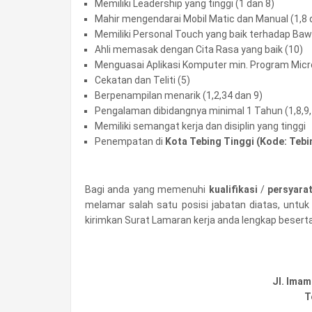
Memiliki Leadership yang tinggi (1 dan 8)
Mahir mengendarai Mobil Matic dan Manual (1,8 
Memiliki Personal Touch yang baik terhadap Baw
Ahli memasak dengan Cita Rasa yang baik (10)
Menguasai Aplikasi Komputer min. Program Micro
Cekatan dan Teliti (5)
Berpenampilan menarik (1,2,34 dan 9)
Pengalaman dibidangnya minimal 1 Tahun (1,8,9,
Memiliki semangat kerja dan disiplin yang tinggi
Penempatan di
Kota Tebing Tinggi (Kode: Tebi
Bagi anda yang memenuhi
kualifikasi
/
persyara
melamar salah satu posisi jabatan diatas, untu
kirimkan Surat Lamaran kerja anda lengkap besert
Jl. Imam
T