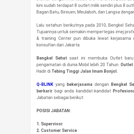
kini sudah terdapat 8 outlet milik sendiri plus 8 o
Bagan Batu, Bireuen, Meulaboh, dan Langsa dengan
Lalu setahun berikutnya pada 2010, Bengkel Se
Tujuannya untuk semakin mempertegas imej profe
& training Center pun dibuka lewat kerjasama 
konsultan dari Jakarta.
Bengkel Sehat
saat ini membuka Outlet bar
pengamatan di dunia Mobil lebih 20 Tahun.
Outlet
Hadir di
Tebing Tinggi Jalan Imam Bonjol.
Q-BLINK
yang
bekerjasama
dengan
Bengkel S
berkarir
bagi anda kandidat-kandidat
Profesion
Jabatan sebagai berikut:
POSISI JABATAN:
1. Supervisor
2. Customer Service