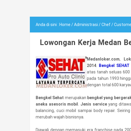
Anda di sini :
Home
/
Administrasi
/
Chef
/
Customer
Lowongan Kerja Medan Be
Medanloker.com
,
Lo
2014
.
Bengkel SEHAT
atas tanah seluas 600 
pada tahun 1993 hingga
dengan total 600 karya
Bengkel Sehat
merupakan
bengkel yang bergerak
aneka asesoris mobil
.
Jenis service
yang ditawa
balancing, cuci mobil sampai body repair. Seirin
merubah wajah bisnisnya.
Diawali dengan memasuki era franchise pada 200