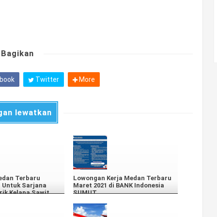
Bagikan
book
Twitter
More
gan lewatkan
edan Terbaru
Lowongan Kerja Medan Terbaru
 Untuk Sarjana
Maret 2021 di BANK Indonesia
rik Kelapa Sawit
SUMUT