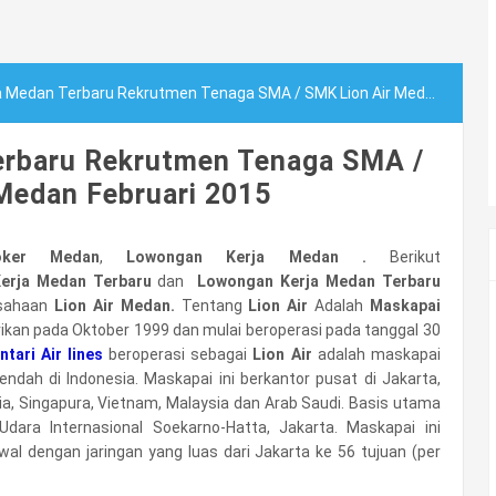
dan Terbaru Rekrutmen Tenaga SMA / SMK Lion Air Medan Februari 2015
erbaru Rekrutmen Tenaga SMA /
Medan Februari 2015
oker Medan
,
Lowongan Kerja Medan .
Berikut
erja Medan Terbaru
dan
Lowongan Kerja Medan Terbaru
usahaan
Lion Air Medan.
Tentang
Lion Air
Adalah
Maskapai
rikan pada Oktober 1999 dan mulai beroperasi pada tanggal 30
tari Air lines
beroperasi sebagai
Lion Air
adalah maskapai
endah di Indonesia. Maskapai ini berkantor pusat di Jakarta,
esia, Singapura, Vietnam, Malaysia dan Arab Saudi. Basis utama
dara Internasional Soekarno-Hatta, Jakarta. Maskapai ini
 dengan jaringan yang luas dari Jakarta ke 56 tujuan (per