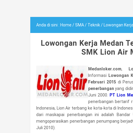
Anda di sini :
Home
/
SMA
/
Teknik
/
Lowongan Kerja Me
Lowongan Kerja Medan T
SMK Lion Air 
Medanloker.com
,
L
Informasi
Lowongan K
Februari 2015
di Per
penerbangan
yang didi
Juni 2000.
PT Lion Men
penerbangan bertarif r
Indonesia, Lion Air terbang ke kota-kota di Indon
dari maskapai penerbangan ini adalah Bandar U
mengoperasikan penerbangan penumpang berjadwal
Juli 2010).