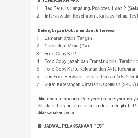
II. TAHAPAN SELEKSI:
Tes Tertulis Langsung, Psikotes 1 dan 2
(Sel
Interview dan Kesehatan Jika lulus tahap Test
Kelengkapan Dokumen Saat Interview
Lamaran ditulis Tangan
Curriculum Vitae (CV)
Foto Copy KTP
Foto Copy Ijazah dan Transkrip Nilai Terakhir di
Foto Copy Kartu Keluarga dan Akte Kelahiran
Pas Foto Berwarna terbaru Ukuran 4x6 (2 lem
Surat Keterangan Catatan Kepolisian (SKCK) 
Jika anda memenuhi Persyaratan-persyaratan yang
Silahkan Datang Langsung untuk mengikuti 
dilaksanakan pada:
III. JADWAL PELAKSANAAN TEST