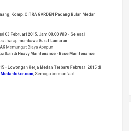
 Renang, Komp. CITRA GARDEN Padang Bulan Medan
gal
03 Februari 2015
, Jam
08.00 WIB - Selesai
test harap
membawa Surat Lamaran
DAK
Memungut Biaya Apapun
patkan di
Heavy Maintenance
-
Base Maintenance
15
-
Lowongan Kerja Medan Terbaru Februari 2015
di
h
Medanloker.com
, Semoga bermanfaat