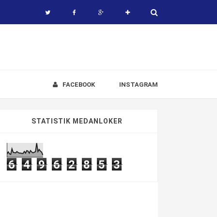
FACEBOOK
INSTAGRAM
STATISTIK MEDANLOKER
6
4
9
6
2
8
5
3