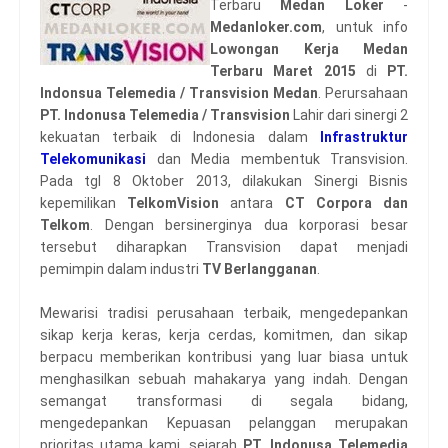
Terbaru
Medan Loker
-
Medanloker.com
, untuk info
Lowongan Kerja Medan
Terbaru Maret 2015
di
PT.
Indonsua Telemedia / Transvision Medan
. Perursahaan
PT. Indonusa Telemedia / Transvision
Lahir dari sinergi 2
kekuatan terbaik di Indonesia dalam
Infrastruktur
Telekomunikasi
dan Media membentuk Transvision.
Pada tgl 8 Oktober 2013, dilakukan Sinergi Bisnis
kepemilikan
TelkomVision
antara
CT Corpora dan
Telkom
. Dengan bersinerginya dua korporasi besar
tersebut diharapkan Transvision dapat menjadi
pemimpin dalam industri
TV Berlangganan
.
Mewarisi tradisi perusahaan terbaik, mengedepankan
sikap kerja keras, kerja cerdas, komitmen, dan sikap
berpacu memberikan kontribusi yang luar biasa untuk
menghasilkan sebuah mahakarya yang indah. Dengan
semangat transformasi di segala bidang,
mengedepankan Kepuasan pelanggan merupakan
prioritas utama kami, sejarah
PT. Indonusa Telemedia