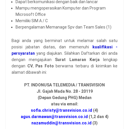
Dapat berkomunikasi dengan baik dan lancar
Mampu mengoperasikan Komputer dan Program
Microsoft Office
Memiliki SIM A / C
Berpengalaman Memanage Spv dan Team Sales (1)
Bagi anda yang berminat untuk melamar salah satu
posisi jabatan diatas, dan memenuhi
kualifikasi -
persyaratan
yang diajukan. Silahkan Daftarkan diri anda
dengan mengajukan
Surat Lamaran Kerja
lengkap
dengan
CV
,
Pas Foto
berwarna terbaru di kirimkan ke
alamat dibawah ini:
PT. INDONUSA TELEMEDIA / TRANSVISION
Jl. Gajah Mada No. 28 - 20119
(Depan Gedung PHG) Medan
atau via email:
sofia.christy@transvision.co.id
(4)
agus.darmawan@transvision.co.id
(1,2 dan 4)
nazamuddin@transvision.co.id
(3)