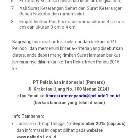
Fotocopy Sertifikat pelatihan kepelautan (jika ada)
Asli Surat Keterangan Sehat dan Surat Keterangan
Bebas Narkoba dari rumah sakit
Empat lembar Pas Photo berwarna ukuran 4 cm x 6
cm dan ukuran 3 cm x 4 cm
Bagi yang berminat untuk melamar dan berkarir di PT.
Pelindo I dan memenuhi kriteria-kriteria yang disebutkan
diatas, anda dapat mengirimkan Surat lamaran berikut
lampirannya dikirimkan ke Tim Rekrutmen Pandu 2015
ke:
PT Pelabuhan Indonesia I (Persero)
JI. Krakatau Ujung No. 100 Medan 20241
atau Email ke
timrekrutmenpandu@pelindo1.co.id
(berkas lamaran yang telah discan)
Info Tambahan:
Lamaran ditutup tanggal
17 September 2015 (cap pos)
dan Informasi ini dapat dilihat pada
website
www.pelindo1.co.id