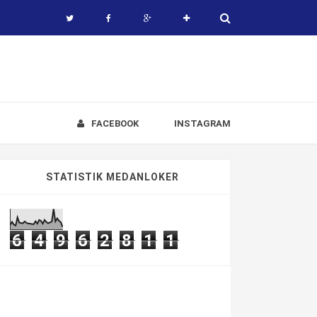
FACEBOOK
INSTAGRAM
STATISTIK MEDANLOKER
6
4
9
6
2
8
1
1