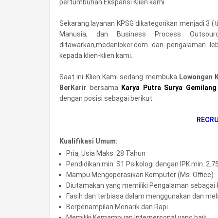
pertumbuhan Ekspansi Klien kami.
Sekarang layanan KPSG dikategorikan menjadi 3 (t
Manusia, dan Business Process Outsour
ditawarkan,medanloker.com dan pengalaman le
kepada klien-klien kami.
Saat ini Klien Kami sedang membuka
Lowongan 
BerKarir
bersama
Karya Putra Surya Gemilang
dengan posisi sebagai berikut:
RECRU
Kualifikasi Umum:
Pria, Usia Maks. 28 Tahun
Pendidikan min. S1 Psikologi dengan IPK min. 2.75
Mampu Mengoperasikan Komputer (Ms. Office)
Diutamakan yang memiliki Pengalaman sebagai R
Fasih dan terbiasa dalam menggunakan dan mela
Berpenampilan Menarik dan Rapi
Memiliki Kemampuan Interpersonal yang baik