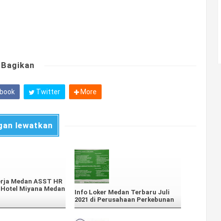
Bagikan
book
Twitter
More
gan lewatkan
rja Medan ASST HR
Hotel Miyana Medan
Info Loker Medan Terbaru Juli
2021 di Perusahaan Perkebunan