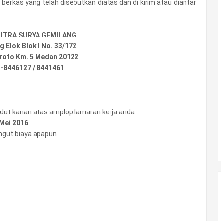
berkas yang telah disebutkan diatas dan di kirim atau diantar
PUTRA SURYA GEMILANG
 Elok Blok I No. 33/172
broto Km. 5 Medan 20122
1-8446127 / 8441461
dut kanan atas amplop lamaran kerja anda
 Mei 2016
ngut biaya apapun