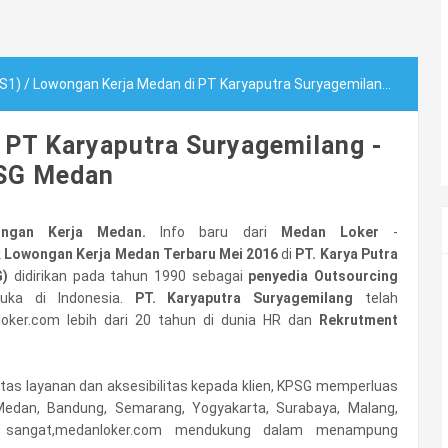
(S1)
/
Lowongan Kerja Medan di PT Karyaputra Suryagemilang - KPSG Medan
 PT Karyaputra Suryagemilang -
SG Medan
ongan Kerja Medan.
Info baru dari
Medan Loker
-
k
Lowongan Kerja Medan Terbaru Mei 2016
di
PT. Karya Putra
G)
didirikan pada tahun 1990 sebagai
penyedia Outsourcing
uka di Indonesia.
PT. Karyaputra Suryagemilang
telah
oker.com lebih dari 20 tahun di dunia HR dan
Rekrutment
tas layanan dan aksesibilitas kepada klien, KPSG memperluas
Medan, Bandung, Semarang, Yogyakarta, Surabaya, Malang,
a sangat,medanloker.com mendukung dalam menampung