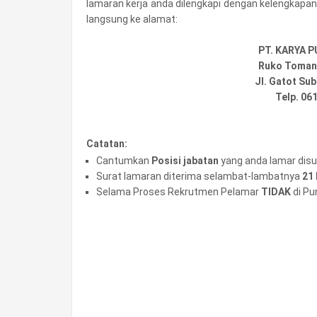
lamaran kerja anda dilengkapi dengan kelengkapan 
langsung ke alamat:
PT. KARYA 
Ruko Tomang
Jl. Gatot Su
Telp. 06
Catatan:
Cantumkan
Posisi jabatan
yang anda lamar disu
Surat lamaran diterima selambat-lambatnya
21
Selama Proses Rekrutmen Pelamar
TIDAK
di Pu