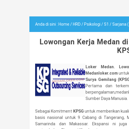
Anda di sini :
Home
/
HRD
/
Psikologi
/
S1
/
Sarjana 
Lowongan Kerja Medan di
KP
Loker Medan. Low
Medanloker.com
untu
Surya Gemilang (KPS
Pertama dan terkem
berpengalaman,medanl
Sumber Daya Manusia.
Sebagai Komitment
KPSG
untuk memberikan kuali
basis nasional untuk 9 Cabang di Tangerang, 
Samarinda dan Makassar. Ekspansi ni jug