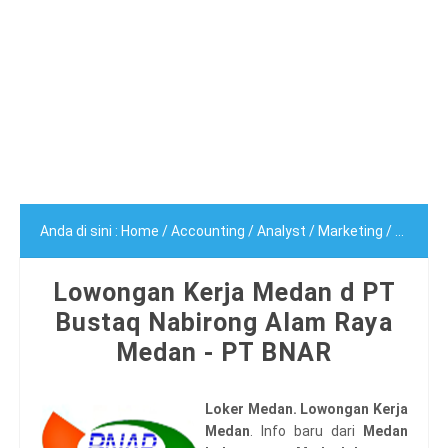
Anda di sini :
Home
/
Accounting
/
Analyst
/
Marketing
/
Segala 
Lowongan Kerja Medan d PT
Bustaq Nabirong Alam Raya
Medan - PT BNAR
Loker Medan. Lowongan Kerja
Medan
. Info baru dari
Medan