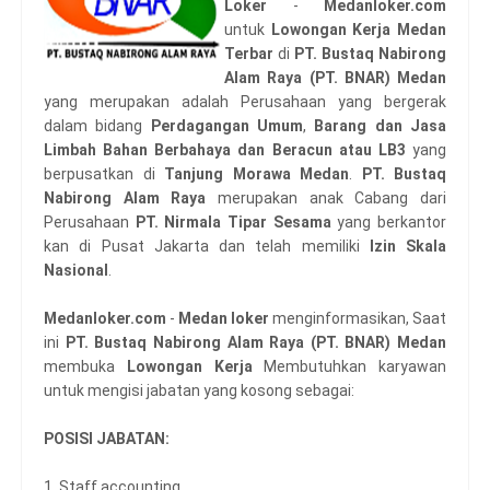
Loker
-
Medanloker.com
untuk
Lowongan Kerja Medan
Terbar
di
PT. Bustaq Nabirong
Alam Raya (PT. BNAR) Medan
yang merupakan adalah Perusahaan yang bergerak
dalam bidang
Perdagangan Umum
,
Barang dan Jasa
Limbah Bahan Berbahaya dan Beracun atau LB3
yang
berpusatkan di
Tanjung Morawa Medan
.
PT. Bustaq
Nabirong Alam Raya
merupakan anak Cabang dari
Perusahaan
PT. Nirmala Tipar Sesama
yang berkantor
kan di Pusat Jakarta dan telah memiliki
Izin Skala
Nasional
.
Medanloker.com
-
Medan loker
menginformasikan, Saat
ini
PT. Bustaq Nabirong Alam Raya (PT. BNAR) Medan
membuka
Lowongan Kerja
Membutuhkan karyawan
untuk mengisi jabatan yang kosong sebagai:
POSISI JABATAN:
1. Staff accounting