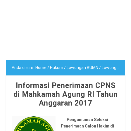
Anda di sini :
Home
/
Hukum
/
Lowongan BUMN
/
Lowongan CPNS
Informasi Penerimaan CPNS
di Mahkamah Agung RI Tahun
Anggaran 2017
Pengumuman Seleksi
Penerimaan Calon Hakim di