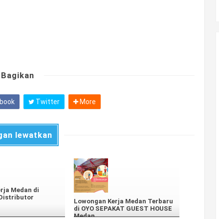
Bagikan
book
Twitter
More
gan lewatkan
rja Medan di
istributor
Lowongan Kerja Medan Terbaru
di OYO SEPAKAT GUEST HOUSE
Medan