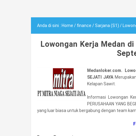
Anda di sini :
Home
/
finance
/
Sarjana (S1)
/
Lowong
Lowongan Kerja Medan d
Sept
Medanloker.com. Lowo
SEJATI JAYA
Merupakan
Kelapan Sawit.
Informasi Lowongan Ke
PERUSAHAAN YANG BEGER
yang luar biasa untuk bergabung dengan team kami
F