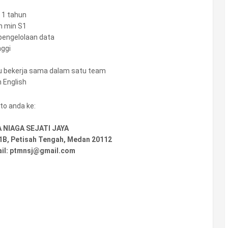
 1 tahun
n min S1
 pengelolaan data
nggi
u bekerja sama dalam satu team
 English
to anda ke:
 NIAGA SEJATI JAYA
11B, Petisah Tengah, Medan 20112
ail: ptmnsj@gmail.com