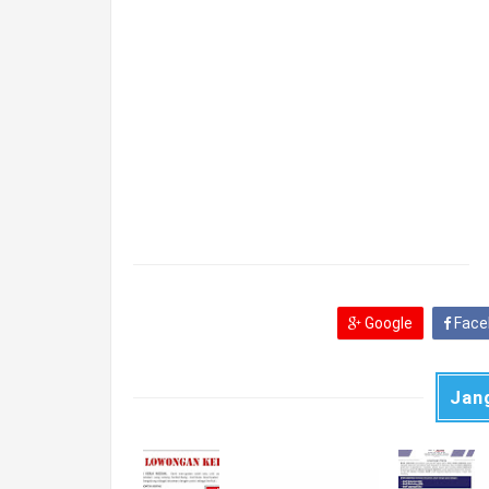
Google
Face
Jan