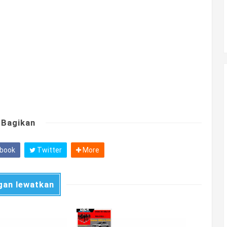
Bagikan
book
Twitter
More
gan lewatkan