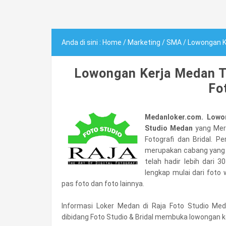
Anda di sini :
Home
/
Marketing
/
SMA
/
Lowongan Ke
Lowongan Kerja Medan T
Fo
Medanloker.com. Lowo
Studio Medan
yang Mer
Fotografi dan Bridal. P
merupakan cabang yang k
telah hadir lebih dari
lengkap mulai dari foto 
pas foto dan foto lainnya.
Informasi Loker Medan di Raja Foto Studio Me
dibidang Foto Studio & Bridal membuka lowongan k