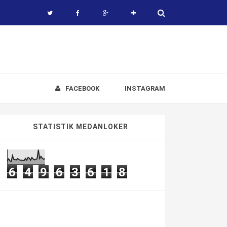
FACEBOOK
INSTAGRAM
STATISTIK MEDANLOKER
6
4
9
6
3
6
1
8