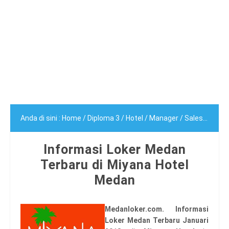
Anda di sini :
Home
/
Diploma 3
/
Hotel
/
Manager
/
Sales
/
Sarja
Informasi Loker Medan
Terbaru di Miyana Hotel
Medan
Medanloker.com. Informasi
Loker Medan Terbaru Januari