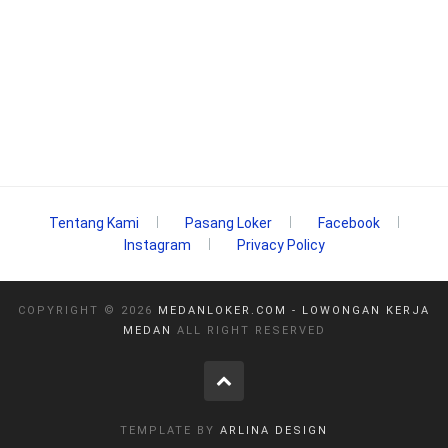
Tentang Kami
Pasang Loker
Facebook
Instagram
Privacy Policy
COPYRIGHT ©
2026
MEDANLOKER.COM - LOWONGAN KERJA
MEDAN
ALL RIGHT RESERVED
TEMPLATE BY
ARLINA DESIGN