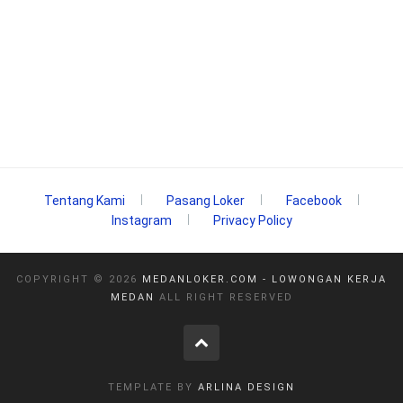
Tentang Kami
Pasang Loker
Facebook
Instagram
Privacy Policy
COPYRIGHT ©
2026
MEDANLOKER.COM - LOWONGAN KERJA
MEDAN
ALL RIGHT RESERVED
TEMPLATE BY
ARLINA DESIGN