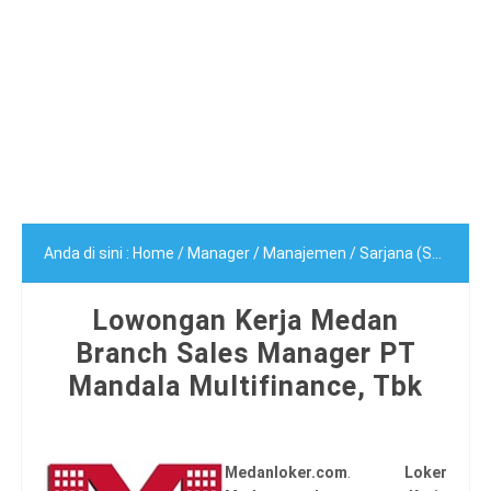
Anda di sini :
Home
/
Manager
/
Manajemen
/
Sarjana (S1)
/
Sega
Lowongan Kerja Medan
Branch Sales Manager PT
Mandala Multifinance, Tbk
Medanloker.com
.
Loker