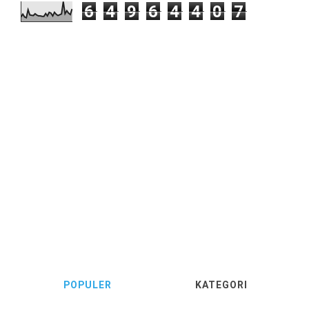
6
4
9
6
4
4
0
7
POPULER
KATEGORI