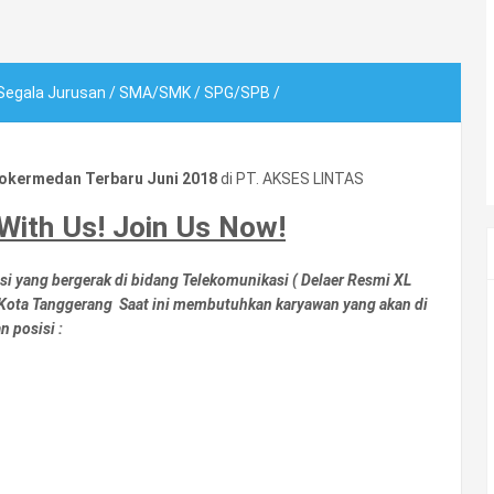
Segala Jurusan
/
SMA/SMK
/
SPG/SPB
/
okermedan Terbaru Juni 2018
di PT. AKSES LINTAS
With Us! Join Us Now!
si yang bergerak di bidang Telekomunikasi
( Delaer Resmi XL
 Kota Tanggerang Saat ini membutuhkan karyawan yang akan di
 posisi :