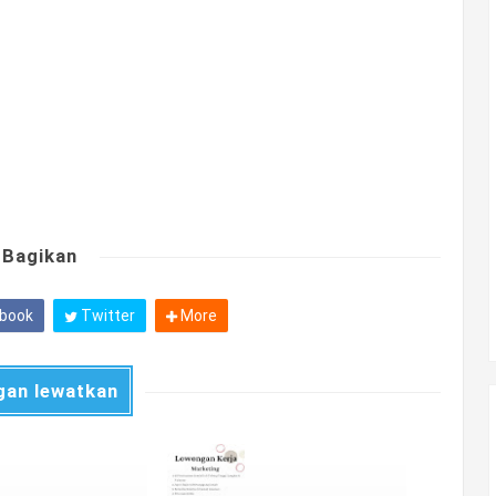
Bagikan
book
Twitter
More
gan lewatkan