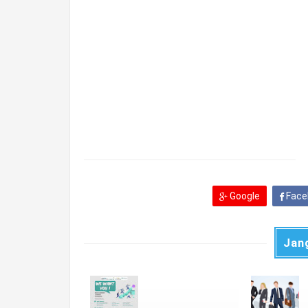
Google
Face
Jan