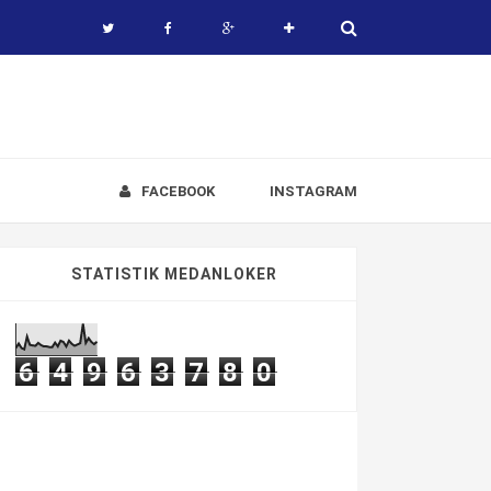
FACEBOOK
INSTAGRAM
STATISTIK MEDANLOKER
6
4
9
6
3
7
8
0