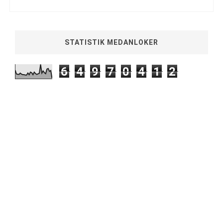
STATISTIK MEDANLOKER
6
4
9
7
0
4
1
2