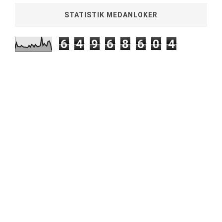
STATISTIK MEDANLOKER
6
4
9
6
8
6
0
4