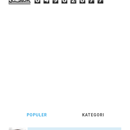
6
4
9
6
2
8
7
7
POPULER
KATEGORI