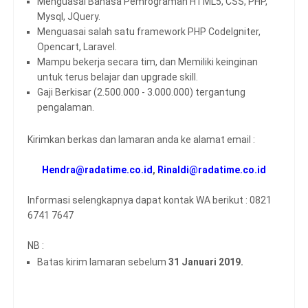
Menguasai Bahasa Pemrograman HTML5, CSS, PHP,
Mysql, JQuery.
Menguasai salah satu framework PHP CodeIgniter,
Opencart, Laravel.
Mampu bekerja secara tim, dan Memiliki keinginan
untuk terus belajar dan upgrade skill.
Gaji Berkisar (2.500.000 - 3.000.000) tergantung
pengalaman.
Kirimkan berkas dan lamaran anda ke alamat email :
Hendra@radatime.co.id
,
Rinaldi@radatime.co.
id
Informasi selengkapnya dapat kontak WA berikut : 0821
6741 7647
NB :
Batas kirim lamaran sebelum
31 Januari 2019.