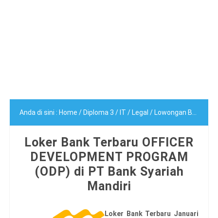
Anda di sini :
Home
/
Diploma 3
/
IT
/
Legal
/
Lowongan Bank
/
Sa
Loker Bank Terbaru OFFICER
DEVELOPMENT PROGRAM
(ODP) di PT Bank Syariah
Mandiri
Loker Bank Terbaru
Januari