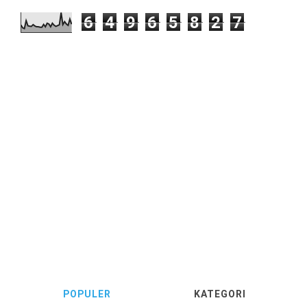
6
4
9
6
5
8
2
7
POPULER
KATEGORI