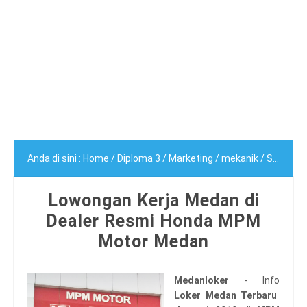
Anda di sini :
Home
/
Diploma 3
/
Marketing
/
mekanik
/
Sarjana (S1)
Lowongan Kerja Medan di
Dealer Resmi Honda MPM
Motor Medan
Medanloker
- Info
Loker Medan Terbaru