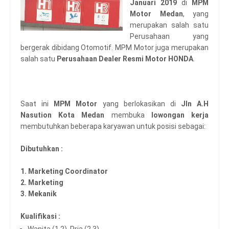
Januari 2019
di
MPM
Motor Medan
, yang
merupakan salah satu
Perusahaan yang
bergerak dibidang Otomotif. MPM Motor juga merupakan
salah satu
Perusahaan Dealer Resmi Motor HONDA
.
Saat ini
MPM Motor
yang berlokasikan di
Jln A.H
Nasution Kota Medan
membuka
lowongan kerja
membutuhkan beberapa karyawan untuk posisi sebagai:
Dibutuhkan :
1. Marketing Coordinator
2. Marketing
3. Mekanik
Kualifikasi :
Wanita (1,2), Pria (2,3)