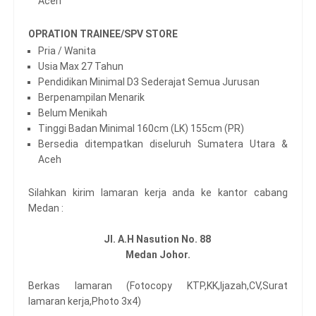
Aceh
OPRATION TRAINEE/SPV STORE
Pria / Wanita
Usia Max 27 Tahun
Pendidikan Minimal D3 Sederajat Semua Jurusan
Berpenampilan Menarik
Belum Menikah
Tinggi Badan Minimal 160cm (LK) 155cm (PR)
Bersedia ditempatkan diseluruh Sumatera Utara &
Aceh
Silahkan kirim lamaran kerja anda ke kantor cabang
Medan :
Jl. A.H Nasution No. 88
Medan Johor.
Berkas lamaran (Fotocopy KTP,KK,Ijazah,CV,Surat
lamaran kerja,Photo 3x4)