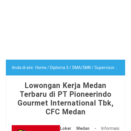
Anda di sini :
Home
/
Diploma 3
/
SMA/SMK
/
Supervisor
/
Lowong
Lowongan Kerja Medan
Terbaru di PT Pioneerindo
Gourmet International Tbk,
CFC Medan
Loker Medan -
Informasi