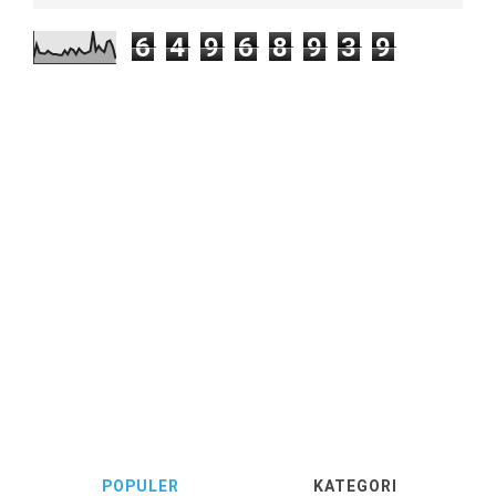
6
4
9
6
8
9
3
9
POPULER
KATEGORI