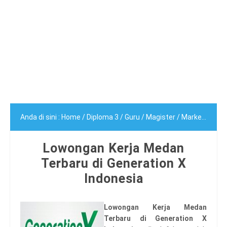
Anda di sini :
Home
/
Diploma 3
/
Guru
/
Magister
/
Marketing
/
S
Lowongan Kerja Medan
Terbaru di Generation X
Indonesia
Lowongan Kerja Medan
Terbaru di Generation X