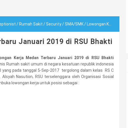
ptionist
/
Rumah Sakit
/
Security
/
SMA/SMK
/
Lowongan Kerja Medan Terbaru Januari 2019 di RSU Bhakti
baru Januari 2019 di RSU Bhakti
ongan Kerja Medan Terbaru Januari 2019 di RSU Bhakti
nis Rumah sakit umum di negara kesatuan republik indonesia
 yang pada tanggal 5-Sep-2017 tergolong dalam kelas RS C
r. Alsyah Nasution, RSU terselenggara oleh Organisasi Sosial
buka lowongan kerja untuk posisi sebagai :