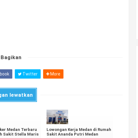
Bagikan
book
Twitter
More
gan lewatkan
oker Medan Terbaru
Lowongan Kerja Medan di Rumah
h Sakit Stella Maris
Sakit Ananda Putri Medan