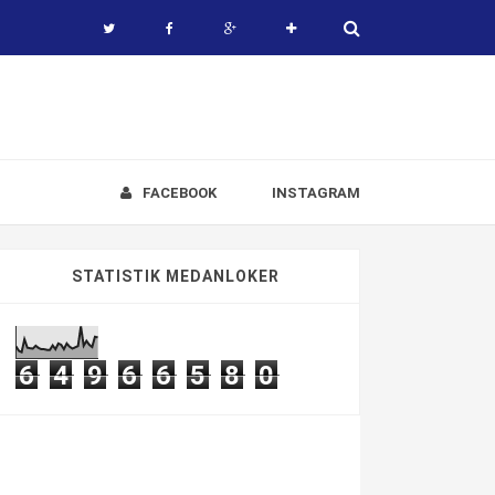
FACEBOOK
INSTAGRAM
STATISTIK MEDANLOKER
6
4
9
6
6
5
8
0