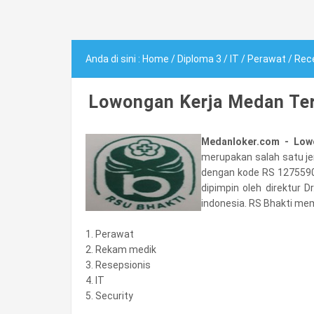
Anda di sini :
Home
/
Diploma 3
/
IT
/
Perawat
/
Rece
Lowongan Kerja Medan Ter
Medanloker.com - Low
merupakan salah satu je
dengan kode RS 1275590
dipimpin oleh direktur D
indonesia. RS Bhakti mem
1. Perawat
2. Rekam medik
3. Resepsionis
4. IT
5. Security