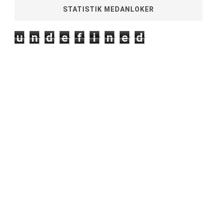
STATISTIK MEDANLOKER
u
n
d
e
f
i
n
e
d