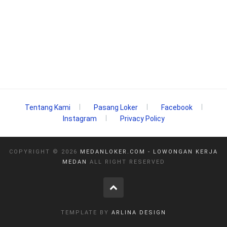
Tentang Kami
Pasang Loker
Facebook
Instagram
Privacy Policy
COPYRIGHT ©
2026
MEDANLOKER.COM - LOWONGAN KERJA
MEDAN
ALL RIGHT RESERVED
TEMPLATE BY
ARLINA DESIGN