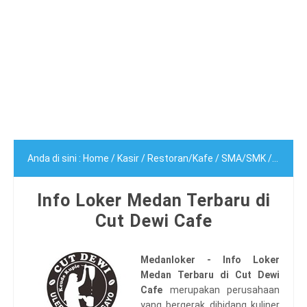
Anda di sini :
Home
/
Kasir
/
Restoran/Kafe
/
SMA/SMK
/
Waiter
Info Loker Medan Terbaru di
Cut Dewi Cafe
Medanloker - Info Loker
Medan Terbaru di Cut Dewi
Cafe
merupakan perusahaan
yang bergerak dibidang kuliner