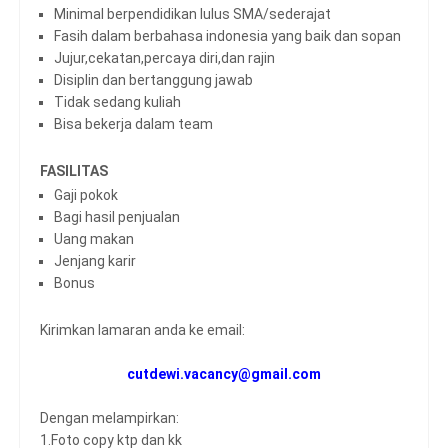
Minimal berpendidikan lulus SMA/sederajat
Fasih dalam berbahasa indonesia yang baik dan sopan
Jujur,cekatan,percaya diri,dan rajin
Disiplin dan bertanggung jawab
Tidak sedang kuliah
Bisa bekerja dalam team
FASILITAS
Gaji pokok
Bagi hasil penjualan
Uang makan
Jenjang karir
Bonus
Kirimkan lamaran anda ke email:
cutdewi.vacancy@gmail.com
Dengan melampirkan:
1.Foto copy ktp dan kk