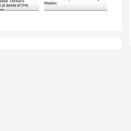
edan Terbaru
Medan
2 di BANK BTPN
an