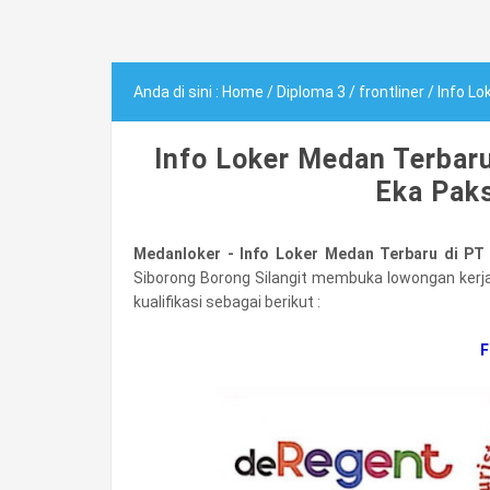
Anda di sini :
Home
/
Diploma 3
/
frontliner
/
Info Lok
Info Loker Medan Terbar
Eka Pak
Medanloker - Info Loker Medan Terbaru di PT
Siborong Borong Silangit membuka lowongan kerja 
kualifikasi sebagai berikut :
F