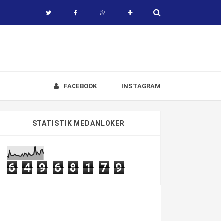
FACEBOOK
INSTAGRAM
STATISTIK MEDANLOKER
6
4
9
6
8
1
7
9