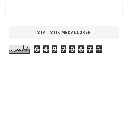
STATISTIK MEDANLOKER
6
4
9
7
0
6
7
1