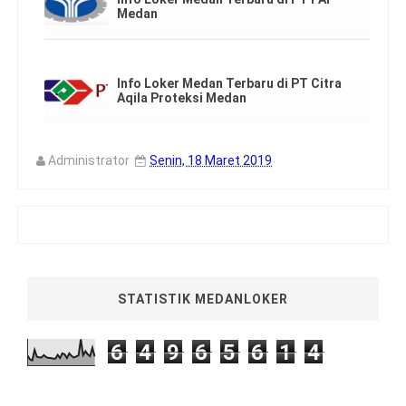
Medan
Info Loker Medan Terbaru di PT Citra
Aqila Proteksi Medan
Administrator
Senin, 18 Maret 2019
STATISTIK MEDANLOKER
6
4
9
6
5
6
1
4