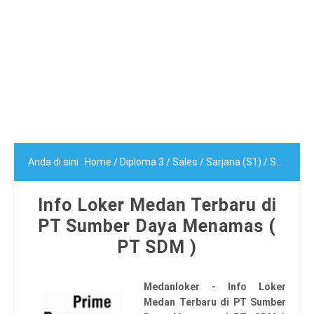
Anda di sini :
Home
/
Diploma 3
/
Sales
/
Sarjana (S1)
/
SMA/SMK
Info Loker Medan Terbaru di
PT Sumber Daya Menamas (
PT SDM )
Medanloker - Info Loker
Medan Terbaru di PT Sumber