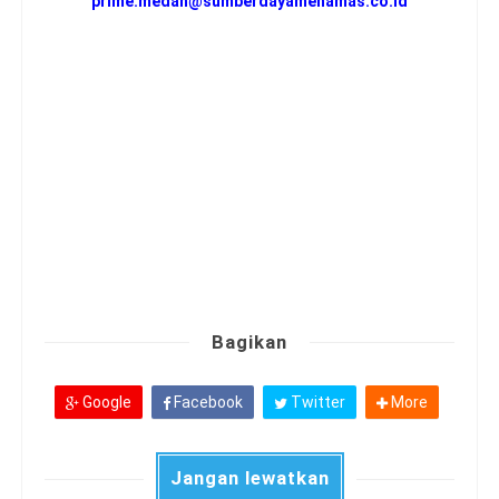
prime.medan@sumberdayamenamas.co.id
Bagikan
Google
Facebook
Twitter
More
Jangan lewatkan