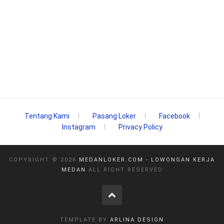
Tentang Kami
Pasang Loker
Facebook
Instagram
Privacy Policy
COPYRIGHT ©
2026
MEDANLOKER.COM - LOWONGAN KERJA
MEDAN
ALL RIGHT RESERVED
TEMPLATE BY
ARLINA DESIGN