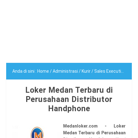
Anda di sini :
Home
/
Administrasi
/
Kurir
/
Sales Executive
/
SMA
Loker Medan Terbaru di
Perusahaan Distributor
Handphone
Medanloker.com - Loker
Medan Terbaru di Perusahaan