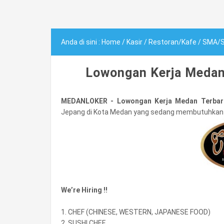
Anda di sini :
Home
/
Kasir
/
Restoran/Kafe
/
SMA/
Lowongan Kerja Medan 
MEDANLOKER - Lowongan Kerja Medan Terbaru
Jepang di Kota Medan yang sedang membutuhkan be
We’re Hiring !!
1. CHEF (CHINESE, WESTERN, JAPANESE FOOD)
2. SUSHI CHEF