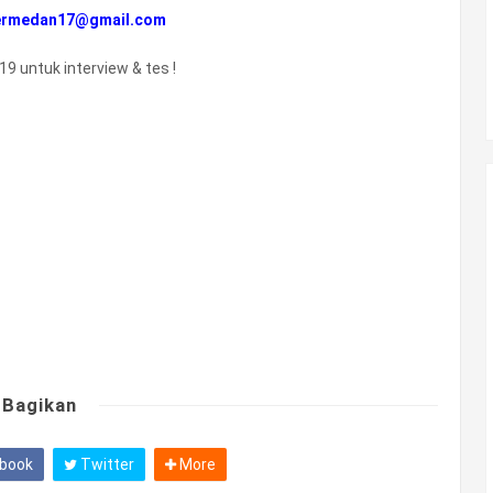
ermedan17@gmail.com
19 untuk interview & tes !
Bagikan
book
Twitter
More