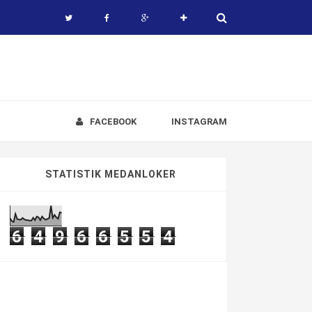
FACEBOOK
INSTAGRAM
STATISTIK MEDANLOKER
6
4
9
6
6
5
5
4