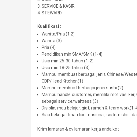
3. SERVICE & KASIR
4. STEWARD
Kualifikasi :
Wanita/Pria (1,2)
Wanita (3)
Pria (4)
Pendidikan min SMA/SMK (1-4)
Usia min 25-30 tahun (1-2)
Usia min 18-25 tahun (3)
Mampu membuat berbagai jenis Chinese/Wester
CDP/Head Kitchen(1)
Mampu membuat berbagai jenis sushi (2)
Mampu handle customer, memiliki motivasi kerj
sebagai service/waitress (3)
Disiplin, mau belajar, giat, ramah & team work(1-
Siap bekerja di hari libur nasional, sistem shift da
Kirim lamaran & cv lamaran kerja anda ke :