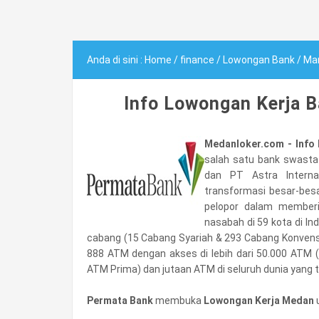
Anda di sini :
Home
/
finance
/
Lowongan Bank
/
Ma
Info Lowongan Kerja B
Medanloker.com - Info
salah satu bank swasta 
dan PT Astra Intern
transformasi besar-besa
pelopor dalam memberika
nasabah di 59 kota di I
cabang (15 Cabang Syariah & 293 Cabang Konvensi
888 ATM dengan akses di lebih dari 50.000 ATM (
ATM Prima) dan jutaan ATM di seluruh dunia yang t
Permata Bank
membuka
Lowongan Kerja Medan