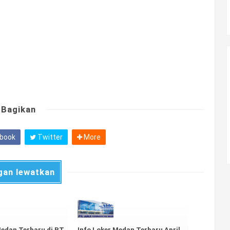
Bagikan
book
Twitter
More
gan lewatkan
Medan Terbaru di PT
Info Loker Medan Terbaru April