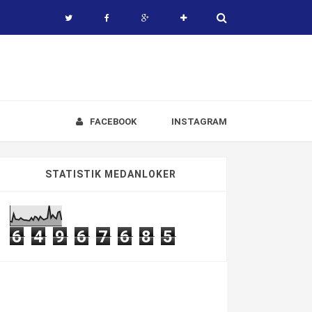
FACEBOOK
INSTAGRAM
STATISTIK MEDANLOKER
6
4
9
6
7
6
8
5