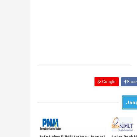
Google
Face
Jan
Info Loker BUMN terbaru Januari
Loker Bank 