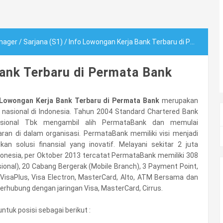
nager
/
Sarjana (S1)
/
Info Lowongan Kerja Bank Terbaru di Permata Bank
ank Terbaru di Permata Bank
 Lowongan Kerja Bank Terbaru di Permata
Bank
merupakan
nasional di Indonesia. Tahun 2004 Standard Chartered Bank
asional Tbk mengambil alih PermataBank dan memulai
ran di dalam organisasi. PermataBank memiliki visi menjadi
n solusi finansial yang inovatif. Melayani sekitar 2 juta
ndonesia, per Oktober 2013 tercatat PermataBank memiliki 308
onal), 20 Cabang Bergerak (Mobile Branch), 3 Payment Point,
VisaPlus, Visa Electron, MasterCard, Alto, ATM Bersama dan
erhubung dengan jaringan Visa, MasterCard, Cirrus.
untuk posisi sebagai berikut :