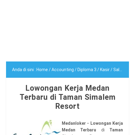
Anda di sini :
Home
/
Accounting
/
Diploma 3
/
Kasir
/
Sales
/
Sal
Lowongan Kerja Medan
Terbaru di Taman Simalem
Resort
Medanloker - Lowongan Kerja
Medan Terbaru
di
Taman