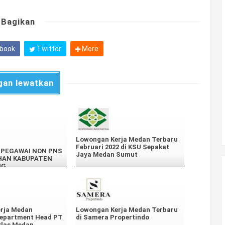
Bagikan
book
Twitter
More
gan lewatkan
Lowongan Kerja Medan Terbaru
Februari 2022 di KSU Sepakat
PEGAWAI NON PNS
Jaya Medan Sumut
HAN KABUPATEN
NG
rja Medan
Lowongan Kerja Medan Terbaru
epartment Head PT
di Samera Propertindo
las Medan