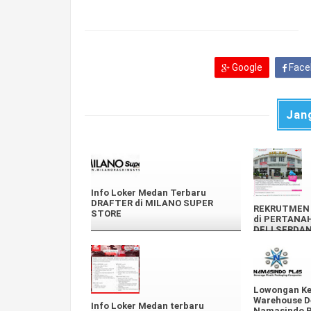
Google
Face
Jan
Info Loker Medan Terbaru
DRAFTER di MILANO SUPER
REKRUTMEN 
STORE
di PERTANA
DELI SERDA
Lowongan Ke
Warehouse D
Info Loker Medan terbaru
Namasindo P