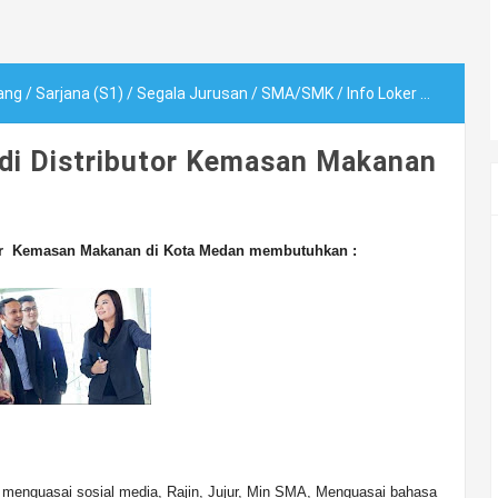
ang
/
Sarjana (S1)
/
Segala Jurusan
/
SMA/SMK
/
Info Loker Medan Terbaru di Distributor Kemasan Makanan
 di Distributor Kemasan Makanan
utor Kemasan Makanan di Kota Medan membutuhkan :
, menguasai sosial media, Rajin, Jujur, Min SMA, Menguasai bahasa