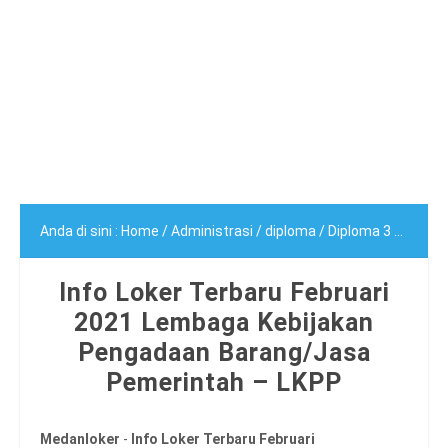
Anda di sini :
Home
/
Administrasi
/
diploma
/
Diploma 3
/
Lowon
Info Loker Terbaru Februari
2021 Lembaga Kebijakan
Pengadaan Barang/Jasa
Pemerintah – LKPP
Medanloker
-
Info Loker Terbaru Februari