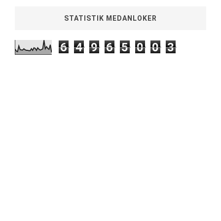
STATISTIK MEDANLOKER
6
4
9
6
5
0
0
3