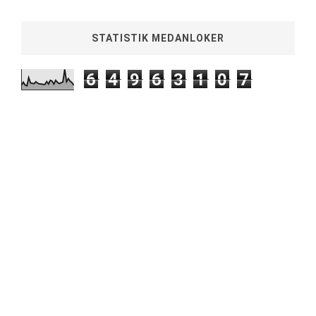
STATISTIK MEDANLOKER
6
4
9
6
3
1
0
7