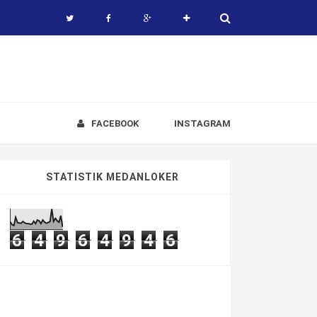
FACEBOOK
INSTAGRAM
STATISTIK MEDANLOKER
6
4
9
6
4
9
4
6