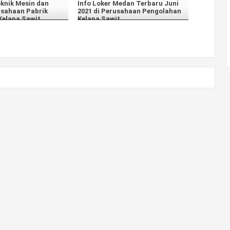
eknik Mesin dan
Info Loker Medan Terbaru Juni
usahaan Pabrik
2021 di Perusahaan Pengolahan
Kelapa Sawit
Kelapa Sawit