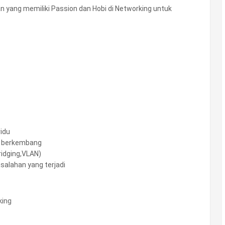
ang memiliki Passion dan Hobi di Networking untuk
idu
s berkembang
ridging,VLAN)
alahan yang terjadi
king