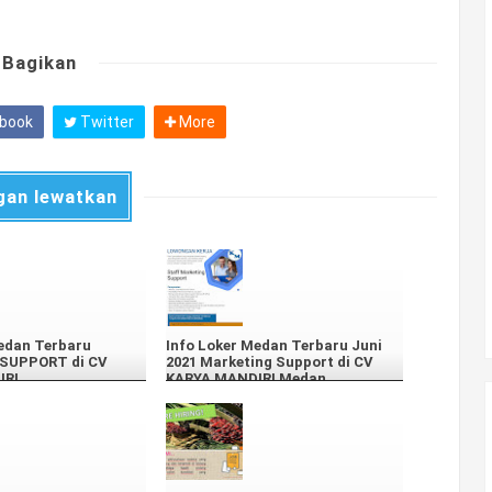
Bagikan
book
Twitter
More
gan lewatkan
edan Terbaru
Info Loker Medan Terbaru Juni
SUPPORT di CV
2021 Marketing Support di CV
IRI
KARYA MANDIRI Medan.