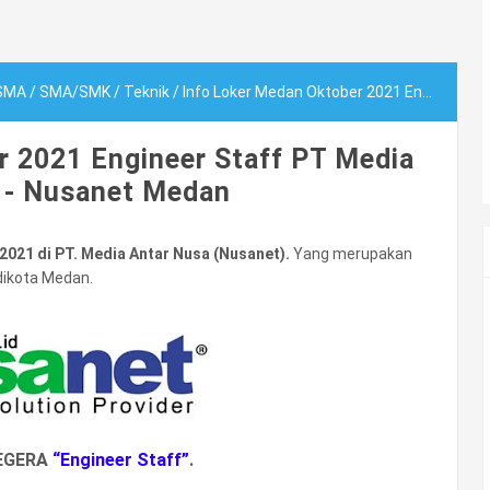
SMA
/
SMA/SMK
/
Teknik
/
Info Loker Medan Oktober 2021 Engineer Staff PT Media Antar Nusa - Nusanet Medan
r 2021 Engineer Staff PT Media
 - Nusanet Medan
2021 di PT. Media Antar Nusa (Nusanet).
Yang merupakan
ikota Medan.
SEGERA
“Engineer Staff”
.