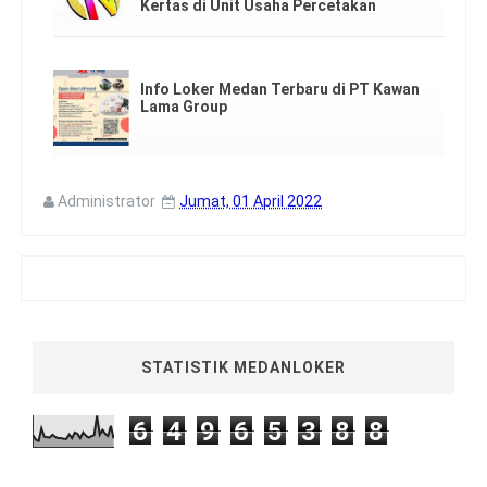
Kertas di Unit Usaha Percetakan
Info Loker Medan Terbaru di PT Kawan
Lama Group
Administrator
Jumat, 01 April 2022
STATISTIK MEDANLOKER
6
4
9
6
5
3
8
8