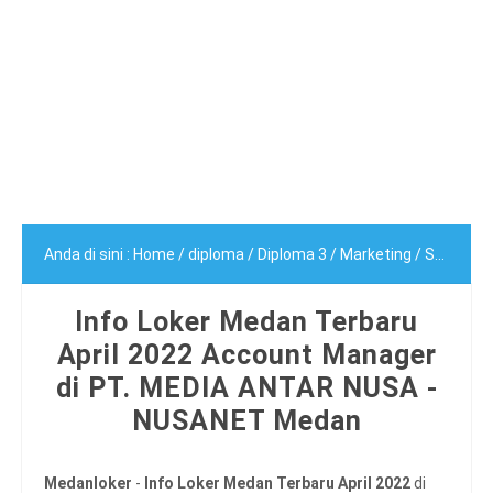
Anda di sini :
Home
/
diploma
/
Diploma 3
/
Marketing
/
Sales
/
Sa
Info Loker Medan Terbaru
April 2022 Account Manager
di PT. MEDIA ANTAR NUSA -
NUSANET Medan
Medanloker
-
Info Loker Medan Terbaru April 2022
di