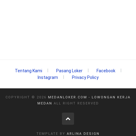
Tentang Kami
Pasang Loker
Facebook
Instagram
Privacy Policy
COPYRIGHT ©
2026
MEDANLOKER.COM - LOWONGAN KERJA
MEDAN
ALL RIGHT RESERVED
TEMPLATE BY
ARLINA DESIGN