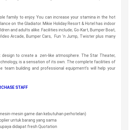
ole family to enjoy. You can increase your stamina in the hot
lance on the Gladiator. Mikie Holiday Resort & Hotel has indoor
dren and adults alike. Facilities include; Go-Kart, Bumper Boat,
r, Video Arcade, Bumper Cars, Fun 'n Jump, Twister plus many
t design to create a zen-like atmosphere. The Star Theater,
chnology, is a sensation of its own.
The complete facilities of
 team building and professional equipment’s will help your
RCHASE STAFF
 mesin-mesin game dan kebutuhan perhotelan)
pplier untuk barang yang sama
supaya didapat fresh Quotation