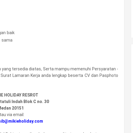
gan baik
g sama
n yang tersedia diatas, Serta mampu memenuhi Persyaratan -
n Surat Lamaran Kerja anda lengkap beserta CV dan Pasphoto
IE HOLIDAY RESROT
atuli Indah Blok C no. 30
edan 20151
tau via email:
sib@mikieholiday.com