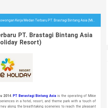
owongan Kerja Medan Terbaru PT. Brastagi Bintang Asia (Mikie Holiday Resort)
baru PT. Brastagi Bintang Asia
oliday Resort)
u 2014
.
PT Berastagi Bintang Asia
is the operating of Mikie
periences in a hotel, resort, and theme park with a touch of
rney along the breathtaking sceneries to reach the pleasant