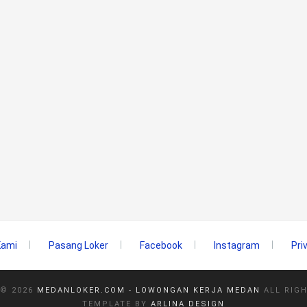
Kami
Pasang Loker
Facebook
Instagram
Pri
 ©
2026
MEDANLOKER.COM - LOWONGAN KERJA MEDAN
ALL RIG
TEMPLATE BY
ARLINA DESIGN