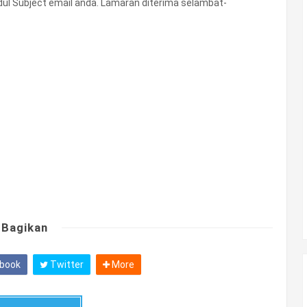
dul Subject email anda. Lamaran diterima selambat-
Bagikan
book
Twitter
More