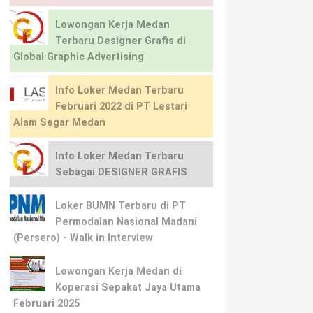
Lowongan Kerja Medan
Terbaru Designer Grafis di
Global Graphic Advertising
Info Loker Medan Terbaru
Februari 2022 di PT Lestari
Alam Segar Medan
Info Loker Medan Terbaru
Sebagai DESIGNER GRAFIS
Loker BUMN Terbaru di PT
Permodalan Nasional Madani
(Persero) - Walk in Interview
Lowongan Kerja Medan di
Koperasi Sepakat Jaya Utama
Februari 2025