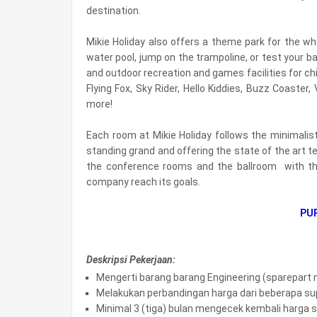
destination.
Mikie Holiday also offers a theme park for the wh
water pool, jump on the trampoline, or test your ba
and outdoor recreation and games facilities for chil
Flying Fox, Sky Rider, Hello Kiddies, Buzz Coaste
more!
Each room at Mikie Holiday follows the minimalis
standing grand and offering the state of the art te
the conference rooms and the ballroom with the
company reach its goals.
PU
Deskripsi Pekerjaan:
Mengerti barang barang Engineering (sparepart
Melakukan perbandingan harga dari beberapa su
Minimal 3 (tiga) bulan mengecek kembali harga 