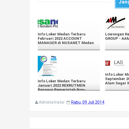
Jan
Info Loker Medan Terbaru
Lowongan Ke
Februari 2022 ACCOUNT
GROUP - AA
MANAGER di NUSANET Medan
Info Loker M
September 20
Info Loker Medan Terbaru
Alam Segar 
Januari 2022 REKRUTMEN
Pegawai Pemerintah Non-
Pegawai Negeri (PPNPN) di Loka
Rehabilitasi BNN Deli Serdang
Administrator
Rabu, 09 Juli 2014