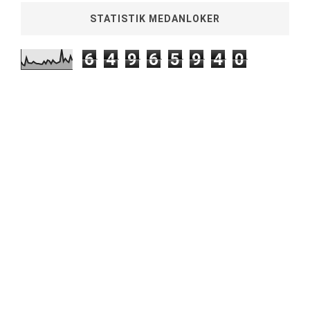
STATISTIK MEDANLOKER
6
4
9
6
5
9
4
0