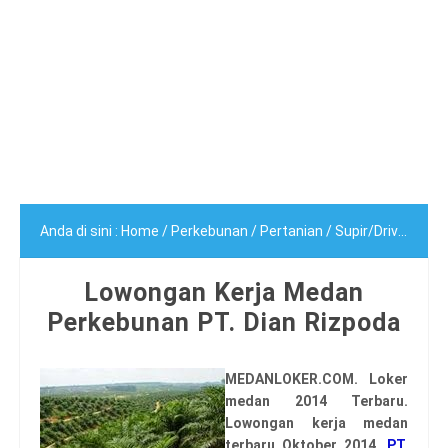
Anda di sini :
Home
/
Perkebunan
/
Pertanian
/
Supir/Driver
/
Tek
Lowongan Kerja Medan
Perkebunan PT. Dian Rizpoda
MEDANLOKER.COM. Loker
medan 2014 Terbaru.
Lowongan kerja medan
terbaru Oktober 2014.
PT.