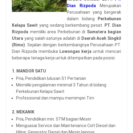
Dian Rizpoda
Merupakan
Perusahaan yang bergerak
dalam bidang
Perkebunan
Kelapa Sawit
yang sedang berkembang pesat.
PT. Dian
Rizpoda
memiliki area Perkebunan di
Sumatera bagian
Utara
yang salah satunya adalah di
Daerah Aceh Singkil
(Rimo)
. Sejalan dengan berkembangnya Perusahaan PT.
Dian Rizpoda membuka
Lowongan kerja
untuk mencari
beberapa tenaga kerja untuk ditempatkan pada posisi:
1. MANDOR SATU
Pria, Pendidikan lulusan S1 Pertanian
Memiliki pengalaman minimal 3 Tahun di bidang
Perkebunan Kelapa Sawit
Professional dan mampu memimpin Tim
2. MEKANIK
Pria, Pendidikan min. STM bagian Mesin
Menguasai Service dan Maintenance Colt Diesel dan
Hiline, Generator Diesel dan Mesin lainnya