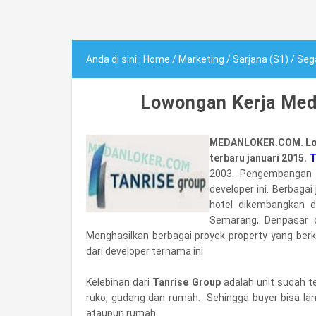
Anda di sini :
Home
/
Marketing
/
Sarjana (S1)
/
Seg
Lowongan Kerja Med
MEDANLOKER.COM. Lo
terbaru januari 2015.
T
2003. Pengembangan b
developer ini. Berbagai
hotel dikembangkan di
Semarang, Denpasar d
Menghasilkan berbagai proyek property yang ber
dari developer ternama ini
Kelebihan dari
Tanrise Group
adalah unit sudah te
ruko, gudang dan rumah. Sehingga buyer bisa l
ataupun rumah.