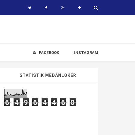
FACEBOOK
INSTAGRAM
STATISTIK MEDANLOKER
6
4
9
6
4
4
6
0