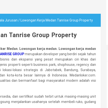
ala Jurusan
/
Lowongan Kerja Medan Tanrise Group Property
an Tanrise Group Property
ker Medan.
Lowongan kerja medan. Lowongan kerja medan
ANRISE GROUP
merupakan developer yang berdiri sejak tahun
isnis dan ekspansi yang pesat merupakan ciri khas dari
 jenis properti seperti business park, shophouse, regency dan
 lokasi-lokasi strategis di Jabotabek, Bandung, Surabaya,
an kota-kota besar lainnya di Indonesia. Medanloker.com.
kualitas dan bermanfaat bagi masyarakat modern adalah visi
rsedia, dan sertifikat sudah terbit untuk masing-masing unit
angsung menjalankan usahanya setelah membeli ruko, gudang