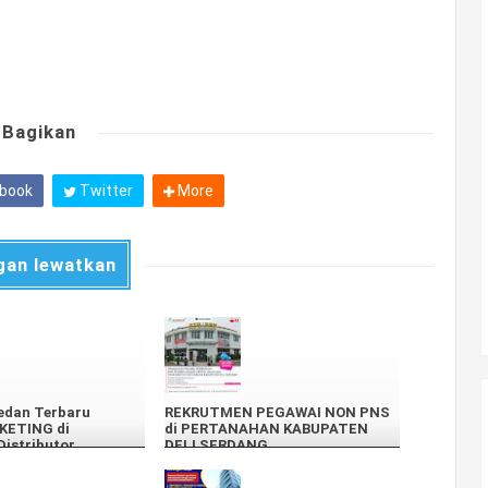
Bagikan
book
Twitter
More
gan lewatkan
edan Terbaru
REKRUTMEN PEGAWAI NON PNS
KETING di
di PERTANAHAN KABUPATEN
istributor
DELI SERDANG
oods