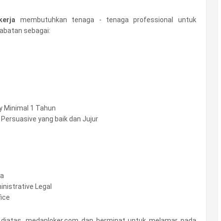
kerja
membutuhkan tenaga - tenaga professional untuk
jabatan sebagai:
y Minimal 1 Tahun
 Persuasive yang baik dan Jujur
ma
nistrative Legal
ice
n diatas, medanloker.com dan berminat untuk melamar pada