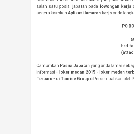
salah satu posisi jabatan pada
lowongan kerja
d
segera kirimkan
Aplikasi lamaran kerja
anda lengk
PO BO
a
hrd.t
(attac
Cantumkan
Posisi Jabatan
yang anda lamar seba
Informasi -
loker medan 2015
-
loker medan ter
Terbaru - di Tanrise Group
diPersembahkan oleh 