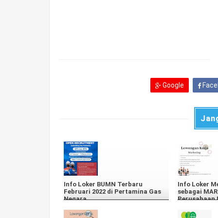
Google
Face
Jan
Info Loker BUMN Terbaru
Info Loker M
Februari 2022 di Pertamina Gas
sebagai MAR
Negara
Perusahaan D
Consumer G