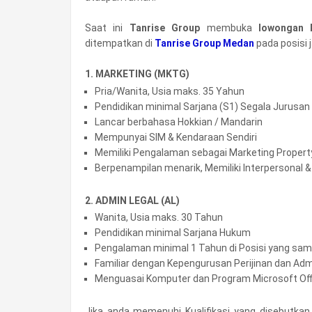
Saat ini
Tanrise Group
membuka
lowongan 
ditempatkan di
Tanrise Group Medan
pada posisi 
1. MARKETING (MKTG)
Pria/Wanita, Usia maks. 35 Yahun
Pendidikan minimal Sarjana (S1) Segala Jurusan
Lancar berbahasa Hokkian / Mandarin
Mempunyai SIM & Kendaraan Sendiri
Memiliki Pengalaman sebagai Marketing Propert
Berpenampilan menarik, Memiliki Interpersonal &
2. ADMIN LEGAL (AL)
Wanita, Usia maks. 30 Tahun
Pendidikan minimal Sarjana Hukum
Pengalaman minimal 1 Tahun di Posisi yang sa
Familiar dengan Kepengurusan Perijinan dan Admi
Menguasai Komputer dan Program Microsoft Off
Jika anda memenuhi Kualifikasi yang disebutka