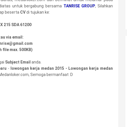
iatas untuk bergabung bersama
TANRISE GROUP
, Silahkan
ap beserta
CV
di tujukan ke:
X 215 SDA 61200
tau via email:
anrise@gmail.com
h file max. 500KB)
gai
Subject Email
anda.
baru
-
lowongan kerja medan 2015 - Lowongan kerja medan
Medanloker.com, Semoga bermanfaat :D