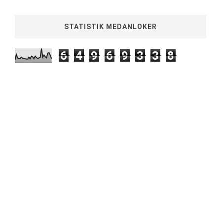
STATISTIK MEDANLOKER
6
4
9
6
9
3
3
8