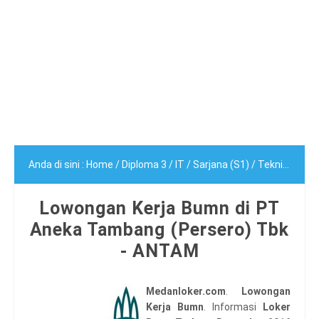
Anda di sini :
Home
/
Diploma 3
/
IT
/
Sarjana (S1)
/
Teknik
/
Lowo
Lowongan Kerja Bumn di PT
Aneka Tambang (Persero) Tbk
- ANTAM
Medanloker.com
.
Lowongan
Kerja Bumn
. Informasi
Loker